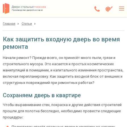
Производство дверей на заказ
Главная
Статьи
Пущино
Каталог
Как защитить входную дверь во время
ремонта
Доставка
Установка
Начали ремонт? Прежде всего, он принесёт много пыли, грязи и
строительного мусора. Это касается и простых косметических
Галерея
манипуляций в помещении, и капитального изменения пространства,
включая перепланировку. Как защитить входной блок от внешних и
Акции
структурных повреждений при ремонтных работах?
Сохраняем дверь в квартире
Покупателям
Чтобы выравнивание стен, покраска и другие действия строителей
О компании
прошли для полотна бесследно, необходимо провести следующие
процедуры:
Контакты
Полиэтилен спасёт стальные двери в квартиру от царапин,