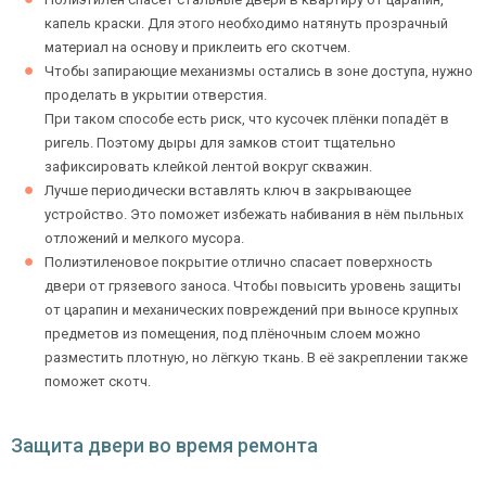
капель краски. Для этого необходимо натянуть прозрачный
материал на основу и приклеить его скотчем.
Чтобы запирающие механизмы остались в зоне доступа, нужно
Ежедневно с 08:00 до 24:00
проделать в укрытии отверстия.
+7 (495) 409-24-70
При таком способе есть риск, что кусочек плёнки попадёт в
ригель. Поэтому дыры для замков стоит тщательно
зафиксировать клейкой лентой вокруг скважин.
Лучше периодически вставлять ключ в закрывающее
устройство. Это поможет избежать набивания в нём пыльных
отложений и мелкого мусора.
Полиэтиленовое покрытие отлично спасает поверхность
двери от грязевого заноса. Чтобы повысить уровень защиты
от царапин и механических повреждений при выносе крупных
предметов из помещения, под плёночным слоем можно
разместить плотную, но лёгкую ткань. В её закреплении также
поможет скотч.
Защита двери во время ремонта