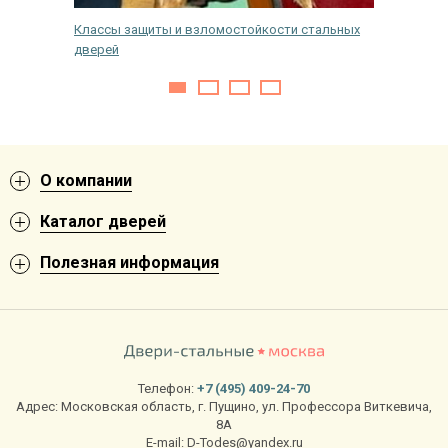
у
Классы защиты и взломостойкости стальных
Лайфхак.
дверей
дешево
О компании
Каталог дверей
Полезная информация
Телефон:
+7 (495) 409-24-70
Адрес:
Московская область
,
г. Пущино
,
ул. Профессора Виткевича,
8А
E-mail:
D-Todes@yandex.ru