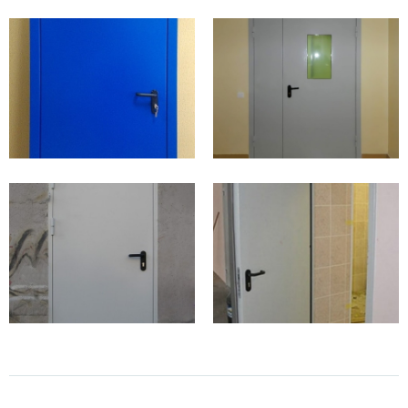
технические новинки.
В наличии конструкции с вентиляционной
решеткой и вставками из огнестойкого стекла.
Каждый входной блок, выполненный на заказ,
изготавливается с учетом пожеланий покупателя.
Особенности конструкции и отделки
Несмотря на то, что противопожарная дверь является изделием
специального назначения, она не должна при этом нарушать
гармонию интерьера. Конструкция изготавливается с
использованием всевозможных огнеупорных материалов, а
дополнительная фурнитура отлично сочетается с оформлением
самого полотна.
Декоративная отделка и качество покрытия подбираются с учетом
особенностей дизайна помещения. Так как огнестойкие двери
выполняют, прежде всего, защитную функцию, эксперты советуют
выбирать нейтральный цвет полотна. Распространено окрашивание