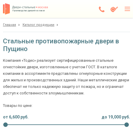
Производство дверей на заказ
Главная
Каталог продукции
Пущино
Каталог
Стальные противопожарные двери в
Пущино
Доставка
Установка
Компания «Тодес» реализует сертифицированные стальные
огнестойкие двери, изготовленные с учетом ГОСТ. В каталоге
Галерея
компании в ассортименте представлены огнеупорные конструкции
для жилых и производственных зданий. Наши металлические двери
Акции
обеспечат не только надежную защиту от пожара, но и ограничат
доступ к собственности злоумышленникам.
Покупателям
Товары по цене:
О компании
от
6,600
руб.
до
19,000
руб.
Контакты