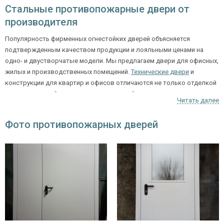
Стальные противопожарные двери от
производителя
Популярность фирменных огнестойких дверей объясняется
подтвержденным качеством продукции и лояльными ценами на
одно- и двустворчатые модели. Мы предлагаем двери для офисных,
жилых и производственных помещений.
Технические двери
и
конструкции для квартир и офисов отличаются не только отделкой
и комплектацией, но и пределом огнестойкости.
Читать далее
При индивидуальном заказе с покупателем заранее
согласовывают детали входной конструкции.
Фото противопожарных дверей
Предварительный замер проема нужен для того, чтобы
подобрать правильные габариты полотна.
Продукция нашего завода характеризуется высокими
техническими свойствами и стильным дизайном, который
придаст помещению оригинальный облик.
При покупке большой партии товара мы предлагаем более
выгодные условия оплаты. Регулярное отслеживание
рыночных тенденций позволяет нашей компании постоянно
усовершенствовать производственный процесс, внедряя