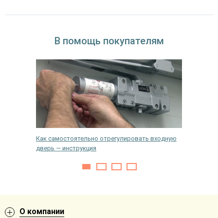
В помощь покупателям
 лучше?
Как самостоятельно отрегулировать входную
Как пра
дверь — инструкция
дверь
О компании