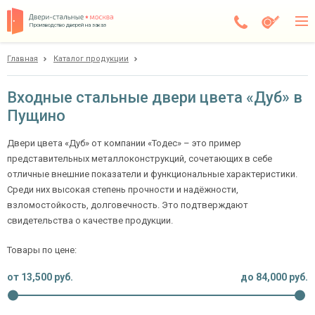
Производство дверей на заказ
Главная
Каталог продукции
Пущино
Каталог
Входные стальные двери цвета «Дуб» в
Пущино
Доставка
Установка
Двери цвета «Дуб» от компании «Тодес» – это пример
представительных металлоконструкций, сочетающих в себе
Галерея
отличные внешние показатели и функциональные характеристики.
Среди них высокая степень прочности и надёжности,
Акции
взломостойкость, долговечность. Это подтверждают
свидетельства о качестве продукции.
Покупателям
Товары по цене:
О компании
от
13,500
руб.
до
84,000
руб.
Контакты