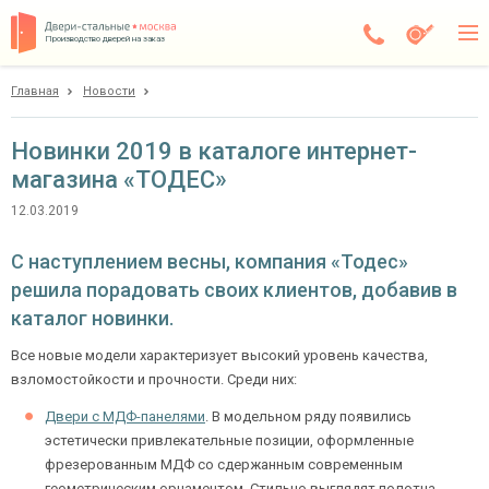
Производство дверей на заказ
Главная
Новости
Пущино
Каталог
Новинки 2019 в каталоге интернет-
магазина «ТОДЕС»
Доставка
12.03.2019
Установка
С наступлением весны, компания «Тодес»
Галерея
решила порадовать своих клиентов, добавив в
Акции
каталог новинки.
Все новые модели характеризует высокий уровень качества,
Покупателям
взломостойкости и прочности. Среди них:
Двери с МДФ-панелями
. В модельном ряду появились
О компании
эстетически привлекательные позиции, оформленные
фрезерованным МДФ со сдержанным современным
Контакты
геометрическим орнаментом. Стильно выглядят полотна