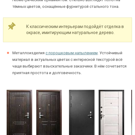
тёмных цветов, оснащённые фурнитурой стального тона.
Ежедневно с 08:00 до 24:00
К классическим интерьерам подойдёт отделка в
+7 (495) 409-24-70
окрасе, имитирующим натуральное дерево.
Металлоизделия
с порошковым напылением
. Устойчивый
материал в актуальных цветах с интересной текстурой всё
чаще выбирают взыскательные заказчики. В нём сочетается
приятная простота и долговечность.